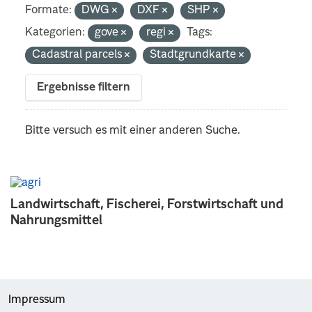
Formate:
DWG
DXF
SHP
Kategorien:
gove
regi
Tags:
Cadastral parcels
Stadtgrundkarte
Ergebnisse filtern
Bitte versuch es mit einer anderen Suche.
Landwirtschaft, Fischerei, Forstwirtschaft und
Nahrungsmittel
Impressum