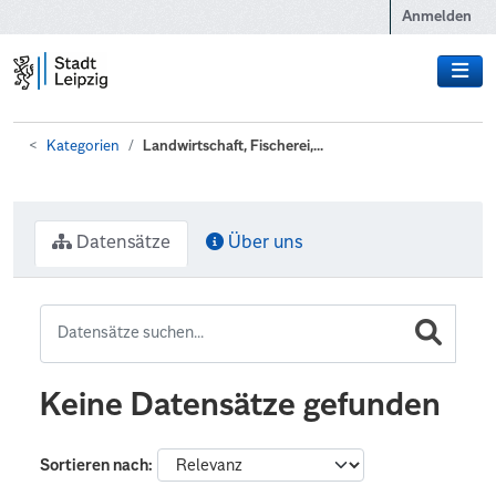
Zum Hauptinhalt wechseln
Anmelden
Kategorien
Landwirtschaft, Fischerei,...
Datensätze
Über uns
Keine Datensätze gefunden
Sortieren nach