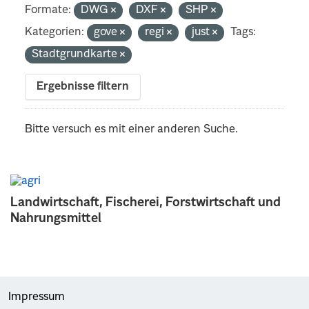
Formate:
DWG
DXF
SHP
Kategorien:
gove
regi
just
Tags:
Stadtgrundkarte
Ergebnisse filtern
Bitte versuch es mit einer anderen Suche.
Landwirtschaft, Fischerei, Forstwirtschaft und
Nahrungsmittel
Impressum