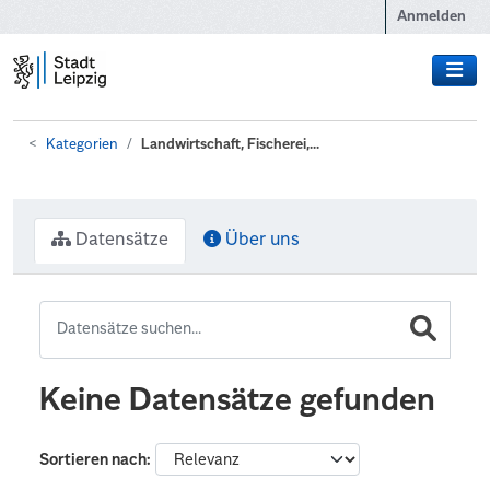
Zum Hauptinhalt wechseln
Anmelden
Kategorien
Landwirtschaft, Fischerei,...
Datensätze
Über uns
Keine Datensätze gefunden
Sortieren nach