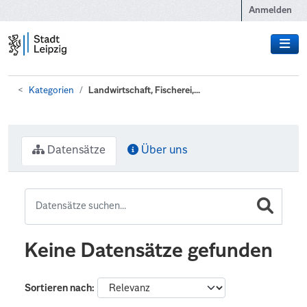
Zum Hauptinhalt wechseln
Anmelden
Kategorien
Landwirtschaft, Fischerei,...
Datensätze
Über uns
Keine Datensätze gefunden
Sortieren nach