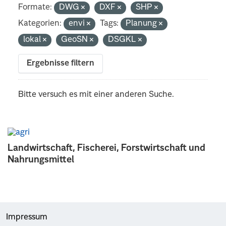
Formate:
DWG
DXF
SHP
Kategorien:
envi
Tags:
Planung
lokal
GeoSN
DSGKL
Ergebnisse filtern
Bitte versuch es mit einer anderen Suche.
Landwirtschaft, Fischerei, Forstwirtschaft und
Nahrungsmittel
Impressum