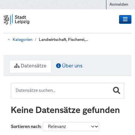
Zum Hauptinhalt wechseln
Anmelden
Kategorien
Landwirtschaft, Fischerei,...
Datensätze
Über uns
Keine Datensätze gefunden
Sortieren nach