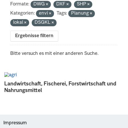
Formate:
DWG
DXF
SHP
Kategorien:
envi
Tags:
Planung
lokal
DSGKL
Ergebnisse filtern
Bitte versuch es mit einer anderen Suche.
Landwirtschaft, Fischerei, Forstwirtschaft und
Nahrungsmittel
Impressum