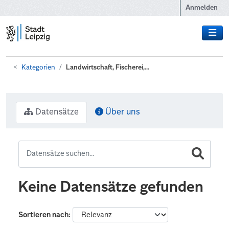
Zum Hauptinhalt wechseln
Anmelden
Kategorien
Landwirtschaft, Fischerei,...
Datensätze
Über uns
Keine Datensätze gefunden
Sortieren nach