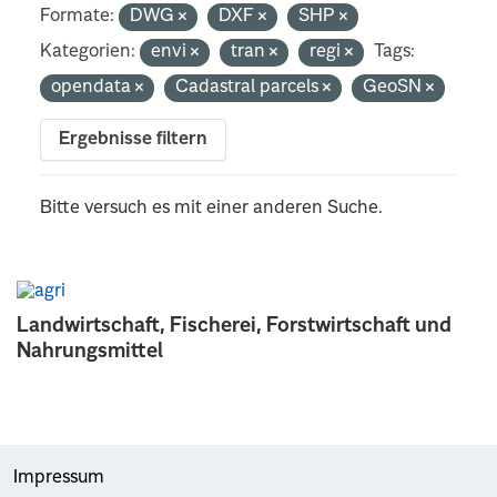
Formate:
DWG
DXF
SHP
Kategorien:
envi
tran
regi
Tags:
opendata
Cadastral parcels
GeoSN
Ergebnisse filtern
Bitte versuch es mit einer anderen Suche.
Landwirtschaft, Fischerei, Forstwirtschaft und
Nahrungsmittel
Impressum