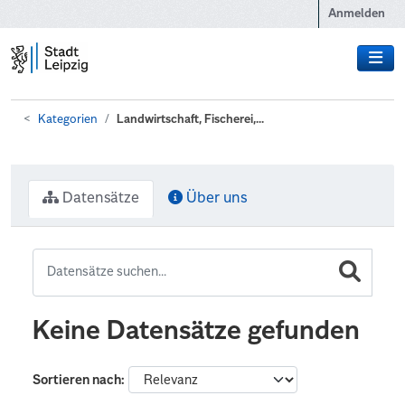
Zum Hauptinhalt wechseln
Anmelden
Kategorien
Landwirtschaft, Fischerei,...
Datensätze
Über uns
Keine Datensätze gefunden
Sortieren nach