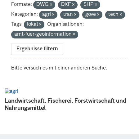
Formate:
DWG
DXF
SHP
Kategorien:
agri
tran
gove
tech
Tags:
lokal
Organisationen:
amt-fuer-geoinformation
Ergebnisse filtern
Bitte versuch es mit einer anderen Suche.
Landwirtschaft, Fischerei, Forstwirtschaft und
Nahrungsmittel