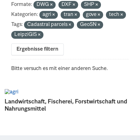
Formate:
DWG
DXF
SHP
Kategorien:
agri
tran
gove
tech
Tags:
Cadastral parcels
GeoSN
LeipziGIS
Ergebnisse filtern
Bitte versuch es mit einer anderen Suche.
Landwirtschaft, Fischerei, Forstwirtschaft und
Nahrungsmittel