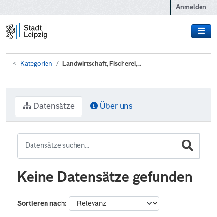
Zum Hauptinhalt wechseln
Anmelden
Kategorien
Landwirtschaft, Fischerei,...
Datensätze
Über uns
Keine Datensätze gefunden
Sortieren nach