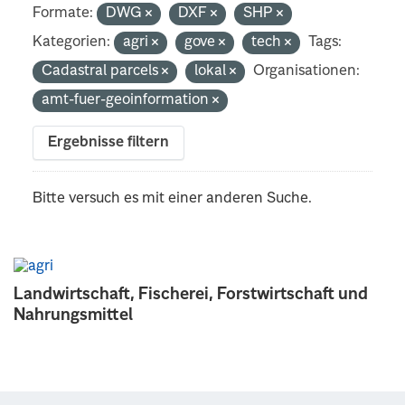
Formate:
DWG
DXF
SHP
Kategorien:
agri
gove
tech
Tags:
Cadastral parcels
lokal
Organisationen:
amt-fuer-geoinformation
Ergebnisse filtern
Bitte versuch es mit einer anderen Suche.
Landwirtschaft, Fischerei, Forstwirtschaft und
Nahrungsmittel