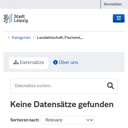
Zum Hauptinhalt wechseln
Anmelden
Kategorien
Landwirtschaft, Fischerei,...
Datensätze
Über uns
Keine Datensätze gefunden
Sortieren nach