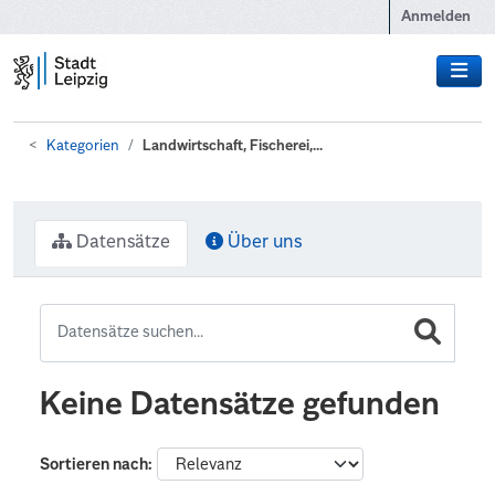
Zum Hauptinhalt wechseln
Anmelden
Kategorien
Landwirtschaft, Fischerei,...
Datensätze
Über uns
Keine Datensätze gefunden
Sortieren nach