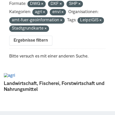
Formate:
DWG
DXF
SHP
Kategorien:
agri
envi
Organisationen:
amt-fuer-geoinformation
Tags:
LeipziGIS
Stadtgrundkarte
Ergebnisse filtern
Bitte versuch es mit einer anderen Suche.
Landwirtschaft, Fischerei, Forstwirtschaft und
Nahrungsmittel