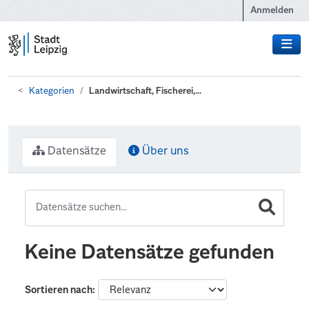
Zum Hauptinhalt wechseln
Anmelden
Kategorien
Landwirtschaft, Fischerei,...
Datensätze
Über uns
Keine Datensätze gefunden
Sortieren nach