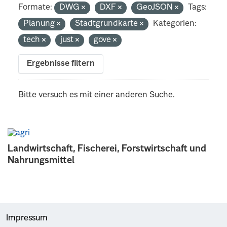
Formate:
DWG
DXF
GeoJSON
Tags:
Planung
Stadtgrundkarte
Kategorien:
tech
just
gove
Ergebnisse filtern
Bitte versuch es mit einer anderen Suche.
Landwirtschaft, Fischerei, Forstwirtschaft und
Nahrungsmittel
Impressum