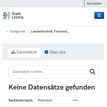
Zum Hauptinhalt wechseln
Anmelden
Kategorien
Landwirtschaft, Fischerei,...
Datensätze
Über uns
Keine Datensätze gefunden
Sortieren nach