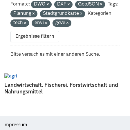
Formate:
DWG
DXF
GeoJSON
Tags:
Planung
Stadtgrundkarte
Kategorien:
tech
envi
gove
Ergebnisse filtern
Bitte versuch es mit einer anderen Suche.
Landwirtschaft, Fischerei, Forstwirtschaft und
Nahrungsmittel
Impressum