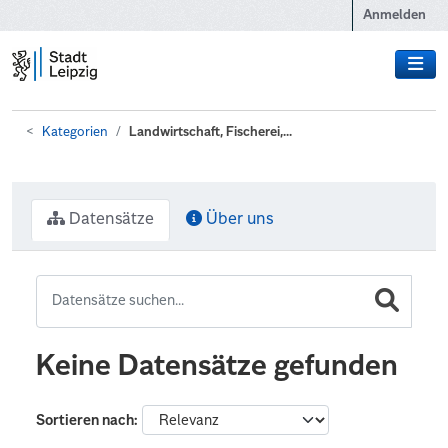
Zum Hauptinhalt wechseln
Anmelden
Kategorien
Landwirtschaft, Fischerei,...
Datensätze
Über uns
Keine Datensätze gefunden
Sortieren nach