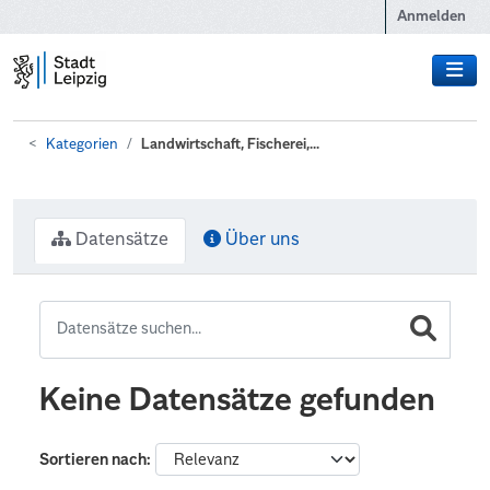
Zum Hauptinhalt wechseln
Anmelden
Kategorien
Landwirtschaft, Fischerei,...
Datensätze
Über uns
Keine Datensätze gefunden
Sortieren nach