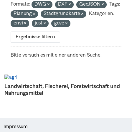
Formate:
DWG
DXF
GeoJSON
Tags:
Planung
Stadtgrundkarte
Kategorien:
envi
just
gove
Ergebnisse filtern
Bitte versuch es mit einer anderen Suche.
Landwirtschaft, Fischerei, Forstwirtschaft und
Nahrungsmittel
Impressum