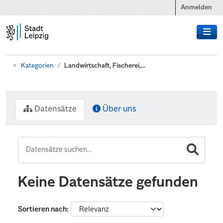
Zum Hauptinhalt wechseln
Anmelden
Kategorien
Landwirtschaft, Fischerei,...
Datensätze
Über uns
Keine Datensätze gefunden
Sortieren nach