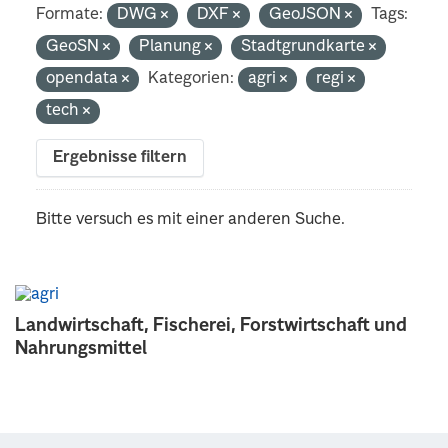
Formate:
DWG
DXF
GeoJSON
Tags:
GeoSN
Planung
Stadtgrundkarte
opendata
Kategorien:
agri
regi
tech
Ergebnisse filtern
Bitte versuch es mit einer anderen Suche.
Landwirtschaft, Fischerei, Forstwirtschaft und
Nahrungsmittel