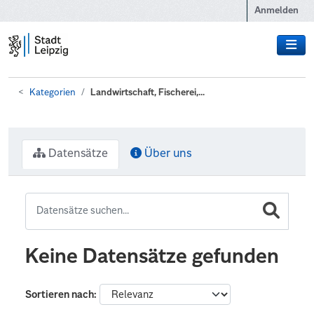
Zum Hauptinhalt wechseln
Anmelden
Kategorien
Landwirtschaft, Fischerei,...
Datensätze
Über uns
Keine Datensätze gefunden
Sortieren nach