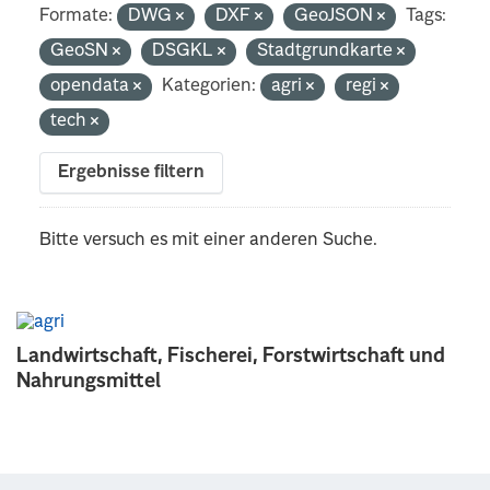
Formate:
DWG
DXF
GeoJSON
Tags:
GeoSN
DSGKL
Stadtgrundkarte
opendata
Kategorien:
agri
regi
tech
Ergebnisse filtern
Bitte versuch es mit einer anderen Suche.
Landwirtschaft, Fischerei, Forstwirtschaft und
Nahrungsmittel