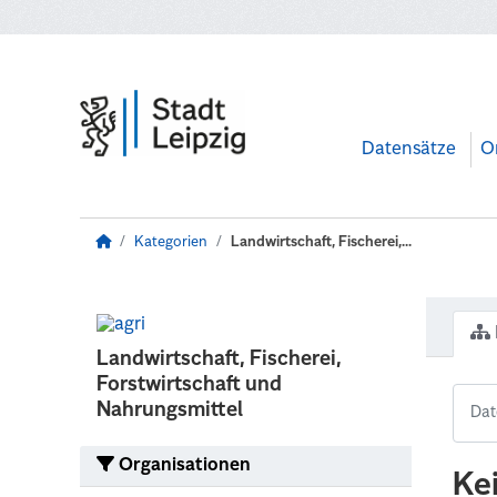
Zum Hauptinhalt wechseln
Datensätze
O
Kategorien
Landwirtschaft, Fischerei,...
Landwirtschaft, Fischerei,
Forstwirtschaft und
Nahrungsmittel
Organisationen
Ke