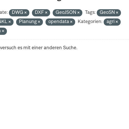
ate:
DWG
DXF
GeoJSON
Tags:
GeoSN
GKL
Planung
opendata
Kategorien:
agri
h
 versuch es mit einer anderen Suche.