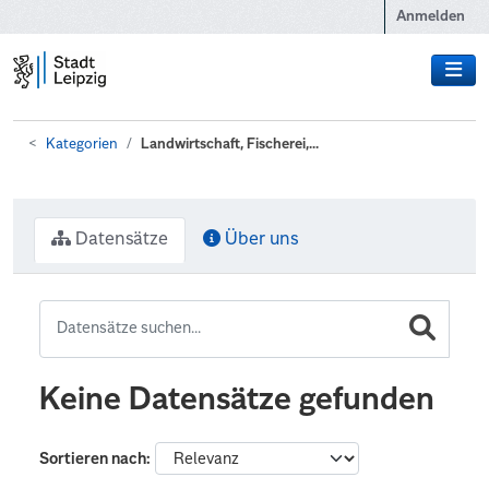
Zum Hauptinhalt wechseln
Anmelden
Kategorien
Landwirtschaft, Fischerei,...
Datensätze
Über uns
Keine Datensätze gefunden
Sortieren nach