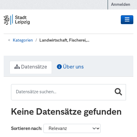
Zum Hauptinhalt wechseln
Anmelden
Kategorien
Landwirtschaft, Fischerei,...
Datensätze
Über uns
Keine Datensätze gefunden
Sortieren nach