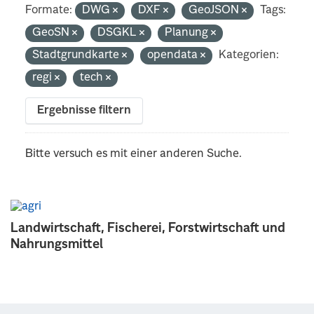
Formate:
DWG
DXF
GeoJSON
Tags:
GeoSN
DSGKL
Planung
Stadtgrundkarte
opendata
Kategorien:
regi
tech
Ergebnisse filtern
Bitte versuch es mit einer anderen Suche.
Landwirtschaft, Fischerei, Forstwirtschaft und
Nahrungsmittel