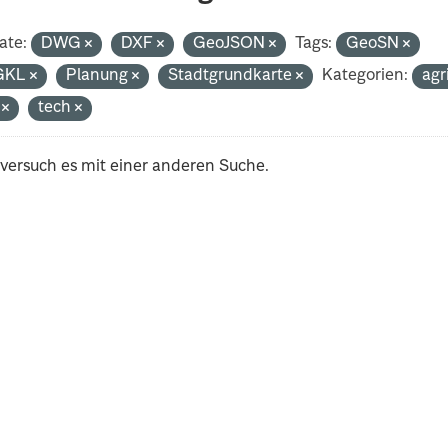
ate:
DWG
DXF
GeoJSON
Tags:
GeoSN
GKL
Planung
Stadtgrundkarte
Kategorien:
agr
i
tech
 versuch es mit einer anderen Suche.