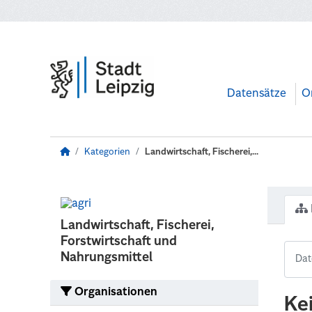
Zum Hauptinhalt wechseln
Datensätze
O
Kategorien
Landwirtschaft, Fischerei,...
Landwirtschaft, Fischerei,
Forstwirtschaft und
Nahrungsmittel
Organisationen
Ke