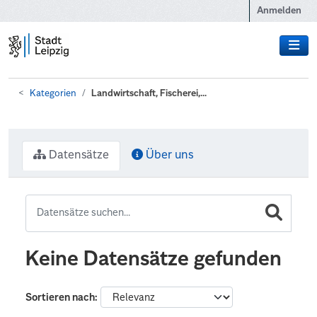
Zum Hauptinhalt wechseln
Anmelden
Kategorien
Landwirtschaft, Fischerei,...
Datensätze
Über uns
Keine Datensätze gefunden
Sortieren nach