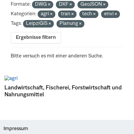
Formate:
DWG
DXF
GeoJSON
Kategorien:
agri
tran
tech
envi
Tags:
LeipziGIS
Planung
Ergebnisse filtern
Bitte versuch es mit einer anderen Suche.
Landwirtschaft, Fischerei, Forstwirtschaft und
Nahrungsmittel
Impressum