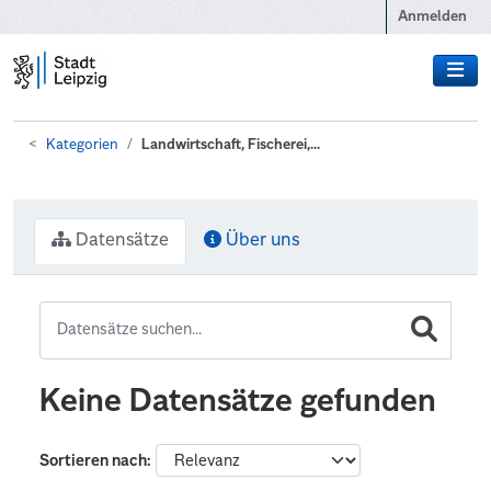
Zum Hauptinhalt wechseln
Anmelden
Kategorien
Landwirtschaft, Fischerei,...
Datensätze
Über uns
Keine Datensätze gefunden
Sortieren nach