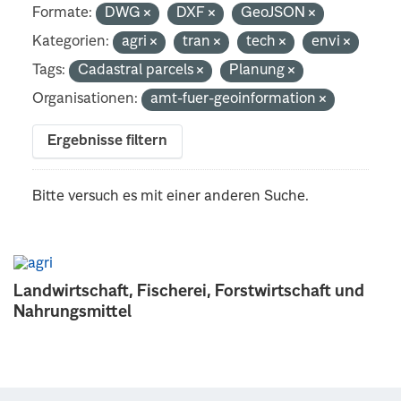
Formate:
DWG
DXF
GeoJSON
Kategorien:
agri
tran
tech
envi
Tags:
Cadastral parcels
Planung
Organisationen:
amt-fuer-geoinformation
Ergebnisse filtern
Bitte versuch es mit einer anderen Suche.
Landwirtschaft, Fischerei, Forstwirtschaft und
Nahrungsmittel