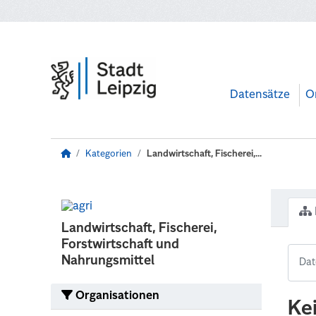
Zum Hauptinhalt wechseln
Datensätze
O
Kategorien
Landwirtschaft, Fischerei,...
Landwirtschaft, Fischerei,
Forstwirtschaft und
Nahrungsmittel
Organisationen
Ke