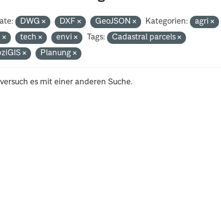
ate:
DWG
DXF
GeoJSON
Kategorien:
agri
n
tech
envi
Tags:
Cadastral parcels
pziGIS
Planung
 versuch es mit einer anderen Suche.