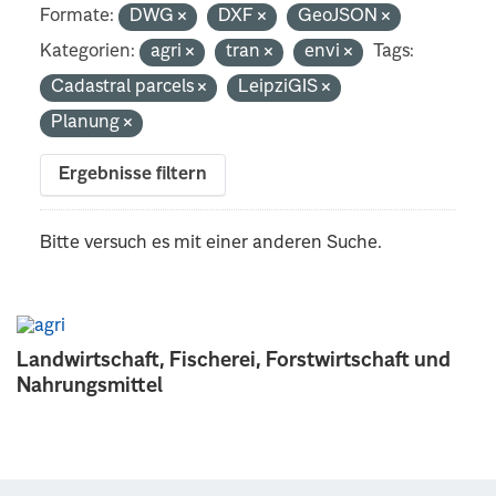
Formate:
DWG
DXF
GeoJSON
Kategorien:
agri
tran
envi
Tags:
Cadastral parcels
LeipziGIS
Planung
Ergebnisse filtern
Bitte versuch es mit einer anderen Suche.
Landwirtschaft, Fischerei, Forstwirtschaft und
Nahrungsmittel