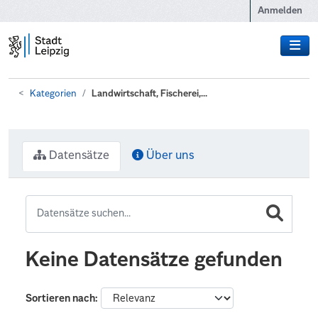
Zum Hauptinhalt wechseln
Anmelden
Kategorien
Landwirtschaft, Fischerei,...
Datensätze
Über uns
Keine Datensätze gefunden
Sortieren nach