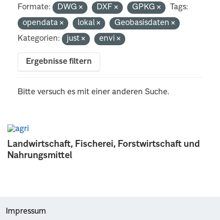
Formate:
DWG
DXF
GPKG
Tags:
opendata
lokal
Geobasisdaten
Kategorien:
just
envi
Ergebnisse filtern
Bitte versuch es mit einer anderen Suche.
Landwirtschaft, Fischerei, Forstwirtschaft und
Nahrungsmittel
Impressum