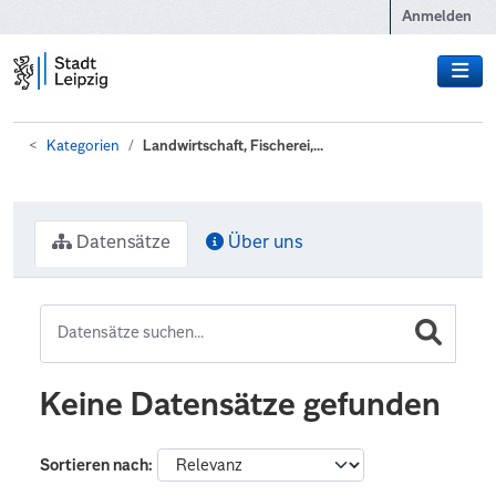
Zum Hauptinhalt wechseln
Anmelden
Kategorien
Landwirtschaft, Fischerei,...
Datensätze
Über uns
Keine Datensätze gefunden
Sortieren nach