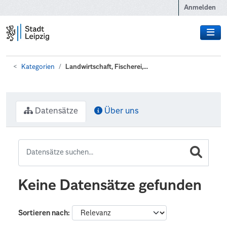
Zum Hauptinhalt wechseln
Anmelden
Kategorien
Landwirtschaft, Fischerei,...
Datensätze
Über uns
Keine Datensätze gefunden
Sortieren nach