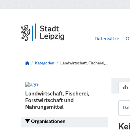
Zum Hauptinhalt wechseln
Datensätze
O
Kategorien
Landwirtschaft, Fischerei,...
Landwirtschaft, Fischerei,
Forstwirtschaft und
Nahrungsmittel
Organisationen
Ke