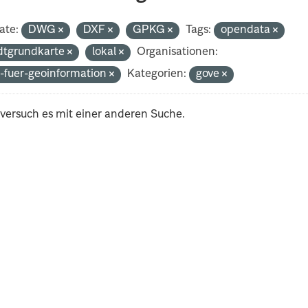
ate:
DWG
DXF
GPKG
Tags:
opendata
dtgrundkarte
lokal
Organisationen:
-fuer-geoinformation
Kategorien:
gove
 versuch es mit einer anderen Suche.