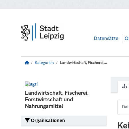
Zum Hauptinhalt wechseln
Datensätze
O
Kategorien
Landwirtschaft, Fischerei,...
Landwirtschaft, Fischerei,
Forstwirtschaft und
Nahrungsmittel
Organisationen
Ke