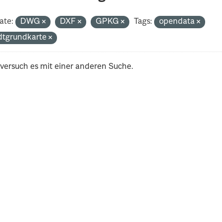
ate:
DWG
DXF
GPKG
Tags:
opendata
dtgrundkarte
 versuch es mit einer anderen Suche.