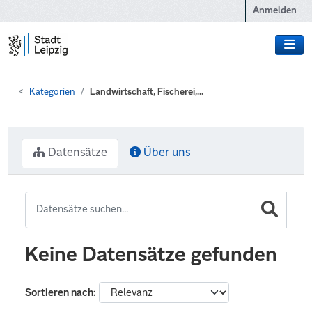
Zum Hauptinhalt wechseln
Anmelden
Kategorien
Landwirtschaft, Fischerei,...
Datensätze
Über uns
Keine Datensätze gefunden
Sortieren nach