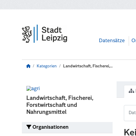
Zum Hauptinhalt wechseln
Datensätze
O
Kategorien
Landwirtschaft, Fischerei,...
Landwirtschaft, Fischerei,
Forstwirtschaft und
Nahrungsmittel
Organisationen
Ke