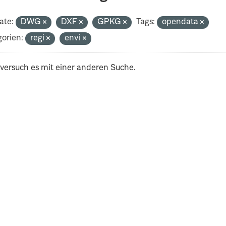
ate:
DWG
DXF
GPKG
Tags:
opendata
orien:
regi
envi
 versuch es mit einer anderen Suche.