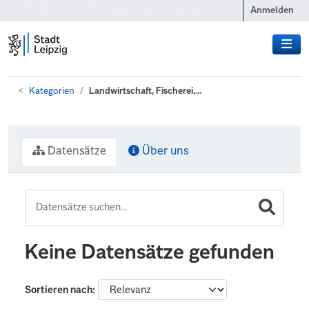
Zum Hauptinhalt wechseln
Anmelden
Kategorien
Landwirtschaft, Fischerei,...
Datensätze
Über uns
Keine Datensätze gefunden
Sortieren nach