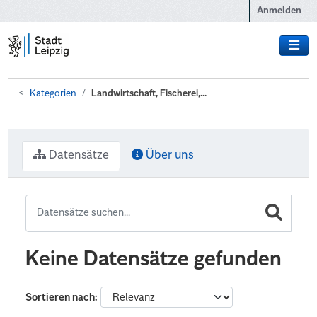
Zum Hauptinhalt wechseln
Anmelden
Kategorien
Landwirtschaft, Fischerei,...
Datensätze
Über uns
Keine Datensätze gefunden
Sortieren nach