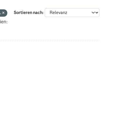
L
Sortieren nach
ien: