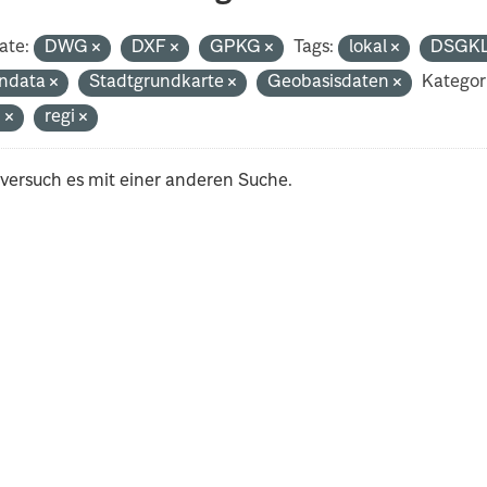
ate:
DWG
DXF
GPKG
Tags:
lokal
DSGK
ndata
Stadtgrundkarte
Geobasisdaten
Kategor
n
regi
 versuch es mit einer anderen Suche.