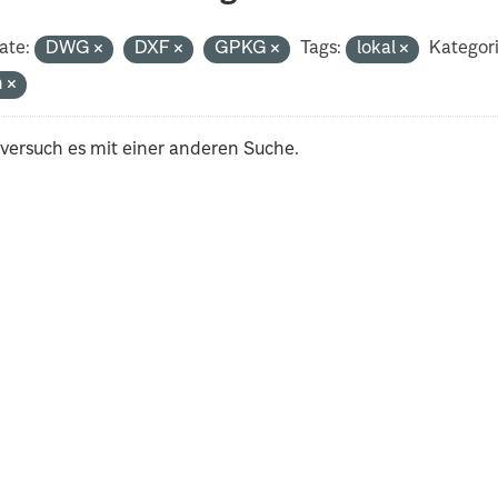
ate:
DWG
DXF
GPKG
Tags:
lokal
Kategor
h
 versuch es mit einer anderen Suche.