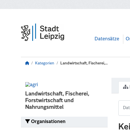
Zum Hauptinhalt wechseln
Datensätze
O
Kategorien
Landwirtschaft, Fischerei,...
Landwirtschaft, Fischerei,
Forstwirtschaft und
Nahrungsmittel
Organisationen
Ke