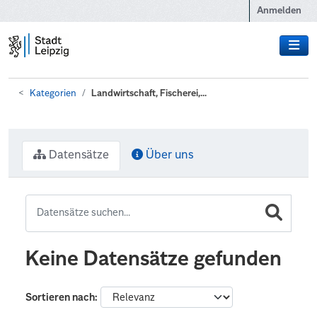
Zum Hauptinhalt wechseln
Anmelden
Kategorien
Landwirtschaft, Fischerei,...
Datensätze
Über uns
Keine Datensätze gefunden
Sortieren nach