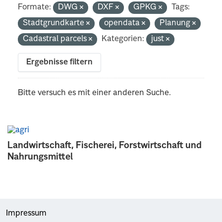
Formate:
DWG
DXF
GPKG
Tags:
Stadtgrundkarte
opendata
Planung
Cadastral parcels
Kategorien:
just
Ergebnisse filtern
Bitte versuch es mit einer anderen Suche.
Landwirtschaft, Fischerei, Forstwirtschaft und
Nahrungsmittel
Impressum