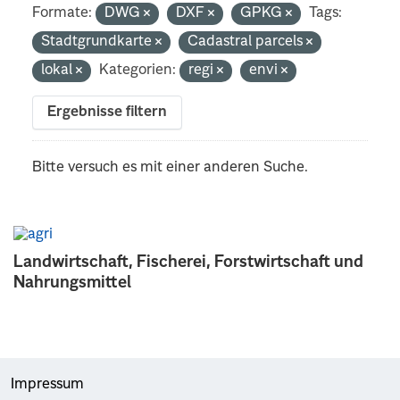
Formate:
DWG
DXF
GPKG
Tags:
Stadtgrundkarte
Cadastral parcels
lokal
Kategorien:
regi
envi
Ergebnisse filtern
Bitte versuch es mit einer anderen Suche.
Landwirtschaft, Fischerei, Forstwirtschaft und
Nahrungsmittel
Impressum