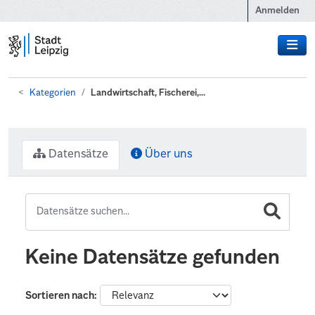
Zum Hauptinhalt wechseln
Anmelden
Kategorien
Landwirtschaft, Fischerei,...
Datensätze
Über uns
Keine Datensätze gefunden
Sortieren nach