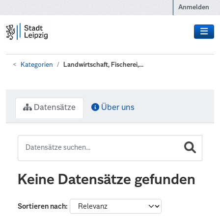
Zum Hauptinhalt wechseln
Anmelden
Kategorien
Landwirtschaft, Fischerei,...
Datensätze
Über uns
Keine Datensätze gefunden
Sortieren nach