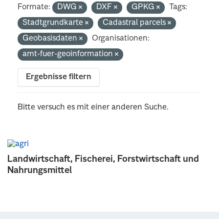
Formate:
DWG
DXF
GPKG
Tags:
Stadtgrundkarte
Cadastral parcels
Geobasisdaten
Organisationen:
amt-fuer-geoinformation
Ergebnisse filtern
Bitte versuch es mit einer anderen Suche.
Landwirtschaft, Fischerei, Forstwirtschaft und
Nahrungsmittel