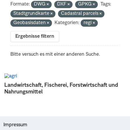
Formate:
DWG
DXF
GPKG
Tags:
Stadtgrundkarte
Cadastral parcels
Geobasisdaten
Kategorien:
regi
Ergebnisse filtern
Bitte versuch es mit einer anderen Suche.
Landwirtschaft, Fischerei, Forstwirtschaft und
Nahrungsmittel
Impressum