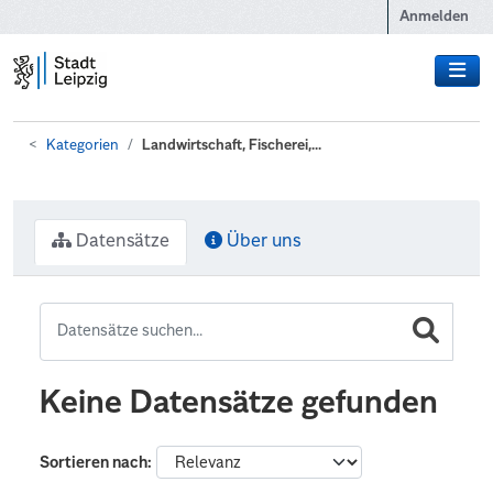
Zum Hauptinhalt wechseln
Anmelden
Kategorien
Landwirtschaft, Fischerei,...
Datensätze
Über uns
Keine Datensätze gefunden
Sortieren nach