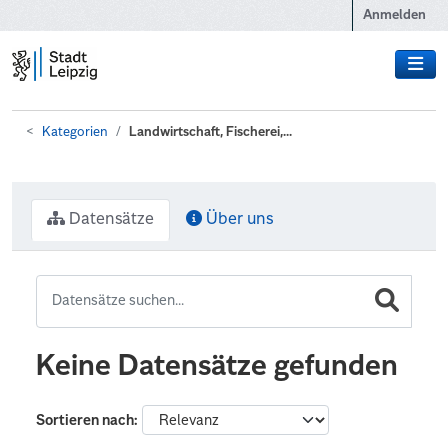
Zum Hauptinhalt wechseln
Anmelden
Kategorien
Landwirtschaft, Fischerei,...
Datensätze
Über uns
Keine Datensätze gefunden
Sortieren nach