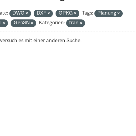
ate:
DWG
DXF
GPKG
Tags:
Planung
al
GeoSN
Kategorien:
tran
 versuch es mit einer anderen Suche.