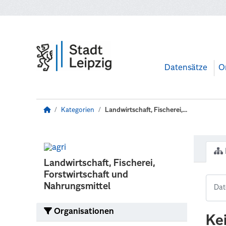
Zum Hauptinhalt wechseln
Datensätze
O
Kategorien
Landwirtschaft, Fischerei,...
Landwirtschaft, Fischerei,
Forstwirtschaft und
Nahrungsmittel
Organisationen
Ke