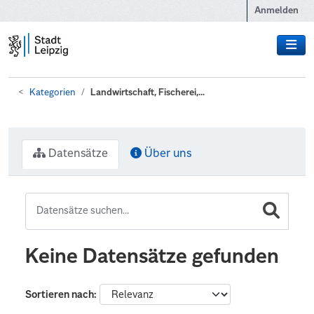
Zum Hauptinhalt wechseln
Anmelden
Kategorien
Landwirtschaft, Fischerei,...
Datensätze
Über uns
Keine Datensätze gefunden
Sortieren nach