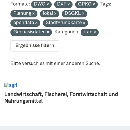
Formate:
DWG
DXF
GPKG
Tags:
Planung
lokal
DSGKL
opendata
Stadtgrundkarte
Geobasisdaten
Kategorien:
tran
Ergebnisse filtern
Bitte versuch es mit einer anderen Suche.
Landwirtschaft, Fischerei, Forstwirtschaft und
Nahrungsmittel