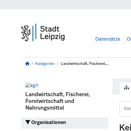
Zum Hauptinhalt wechseln
Datensätze
O
Kategorien
Landwirtschaft, Fischerei,...
Landwirtschaft, Fischerei,
Forstwirtschaft und
Nahrungsmittel
Organisationen
Ke