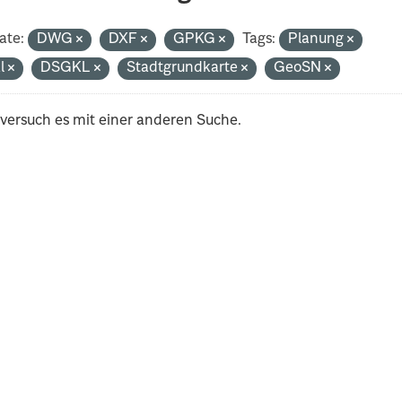
ate:
DWG
DXF
GPKG
Tags:
Planung
al
DSGKL
Stadtgrundkarte
GeoSN
 versuch es mit einer anderen Suche.