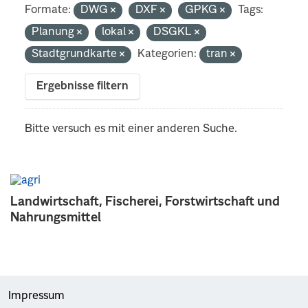
Formate:
DWG
DXF
GPKG
Tags:
Planung
lokal
DSGKL
Stadtgrundkarte
Kategorien:
tran
Ergebnisse filtern
Bitte versuch es mit einer anderen Suche.
Landwirtschaft, Fischerei, Forstwirtschaft und
Nahrungsmittel
Impressum