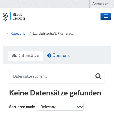
Zum Hauptinhalt wechseln
Anmelden
Kategorien
Landwirtschaft, Fischerei,...
Datensätze
Über uns
Keine Datensätze gefunden
Sortieren nach