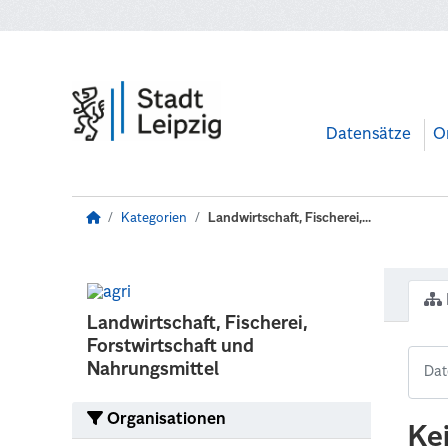
Zum Hauptinhalt wechseln
Datensätze
O
Kategorien
Landwirtschaft, Fischerei,...
Landwirtschaft, Fischerei,
Forstwirtschaft und
Nahrungsmittel
Organisationen
Ke