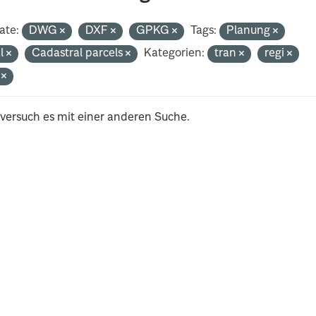
ate:
DWG
DXF
GPKG
Tags:
Planung
al
Cadastral parcels
Kategorien:
tran
regi
i
 versuch es mit einer anderen Suche.