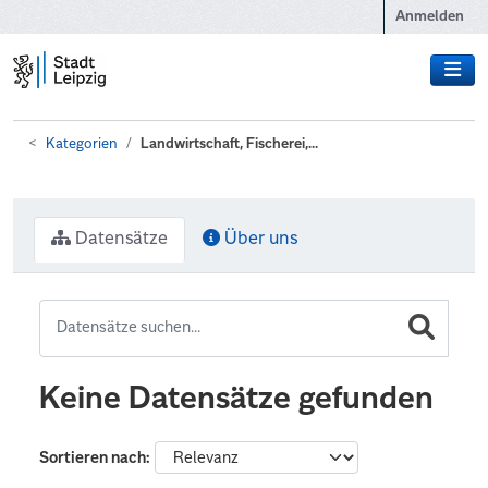
Zum Hauptinhalt wechseln
Anmelden
Kategorien
Landwirtschaft, Fischerei,...
Datensätze
Über uns
Keine Datensätze gefunden
Sortieren nach