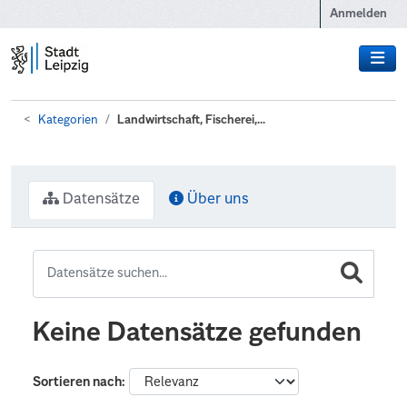
Zum Hauptinhalt wechseln
Anmelden
Kategorien
Landwirtschaft, Fischerei,...
Datensätze
Über uns
Keine Datensätze gefunden
Sortieren nach