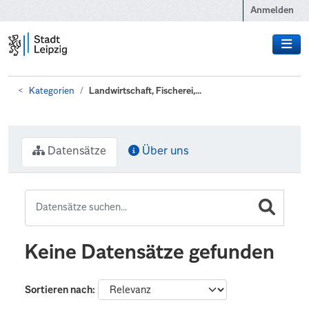
Zum Hauptinhalt wechseln
Anmelden
Kategorien
Landwirtschaft, Fischerei,...
Datensätze
Über uns
Keine Datensätze gefunden
Sortieren nach