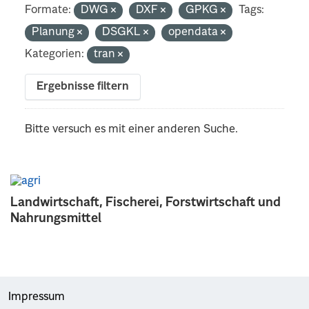
Formate:
DWG
DXF
GPKG
Tags:
Planung
DSGKL
opendata
Kategorien:
tran
Ergebnisse filtern
Bitte versuch es mit einer anderen Suche.
Landwirtschaft, Fischerei, Forstwirtschaft und
Nahrungsmittel
Impressum