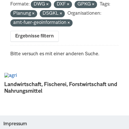
Formate:
DWG
DXF
GPKG
Tags:
Planung
DSGKL
Organisationen:
amt-fuer-geoinformation
Ergebnisse filtern
Bitte versuch es mit einer anderen Suche.
Landwirtschaft, Fischerei, Forstwirtschaft und
Nahrungsmittel
Impressum