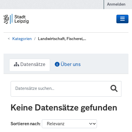
Zum Hauptinhalt wechseln
Anmelden
Kategorien
Landwirtschaft, Fischerei,...
Datensätze
Über uns
Keine Datensätze gefunden
Sortieren nach