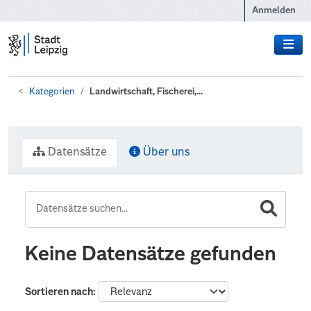
Zum Hauptinhalt wechseln
Anmelden
Kategorien
Landwirtschaft, Fischerei,...
Datensätze
Über uns
Keine Datensätze gefunden
Sortieren nach