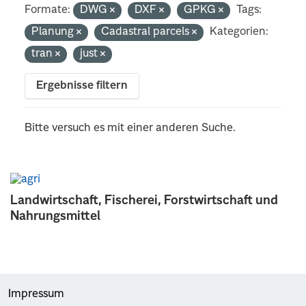
Formate:
DWG
DXF
GPKG
Tags:
Planung
Cadastral parcels
Kategorien:
tran
just
Ergebnisse filtern
Bitte versuch es mit einer anderen Suche.
Landwirtschaft, Fischerei, Forstwirtschaft und
Nahrungsmittel
Impressum