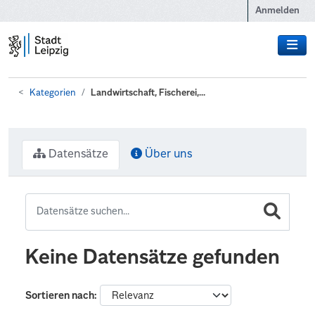
Zum Hauptinhalt wechseln
Anmelden
Kategorien
Landwirtschaft, Fischerei,...
Datensätze
Über uns
Keine Datensätze gefunden
Sortieren nach