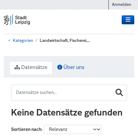
Zum Hauptinhalt wechseln
Anmelden
Kategorien
Landwirtschaft, Fischerei,...
Datensätze
Über uns
Keine Datensätze gefunden
Sortieren nach